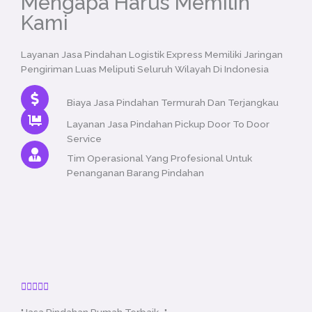
Mengapa Harus Memilih
Kami
Layanan Jasa Pindahan Logistik Express Memiliki Jaringan
Pengiriman Luas Meliputi Seluruh Wilayah Di Indonesia
Biaya Jasa Pindahan Termurah Dan Terjangkau
Layanan Jasa Pindahan Pickup Door To Door
Service
Tim Operasional Yang Profesional Untuk
Penanganan Barang Pindahan
R





a
"Jasa Pindahan Rumah Terbaik..."