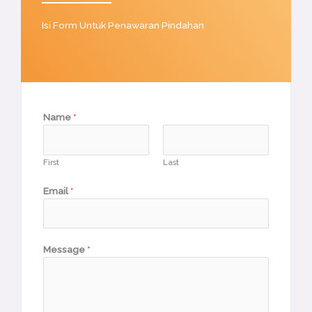
Isi Form Untuk Penawaran Pindahan
Name
*
First
Last
Email
*
Message
*