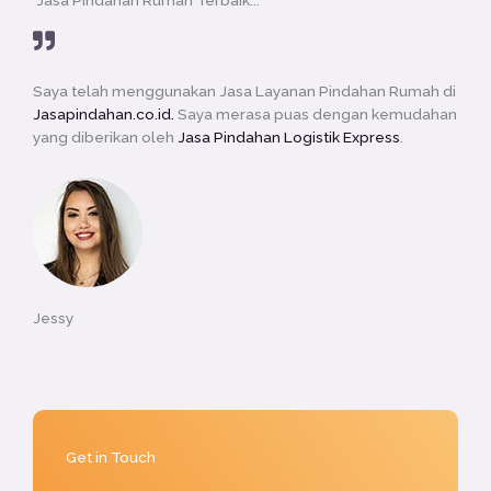
t
e
d
5
Saya telah menggunakan Jasa Layanan Pindahan Rumah di
o
Jasapindahan.co.id.
Saya merasa puas dengan kemudahan
u
yang diberikan oleh
Jasa Pindahan Logistik Express
.
t
o
f
5
Jessy
Get in Touch