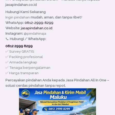
jasapindahan.co.id
Hubungi Kami Sekarang
Ingin pindahan
mudah, aman, dan tanpa ribet
?
WhatsApp:
0812-2999-8299
Website:
jasapindahan.co.id
Instagram:
@pindahinaja
📞
Hubungi / WhatsApp:
0812 2999 8299
✅ Survey GRATIS
✅ Packing profesional
✅ Armada lengkap
✅ Tenaga berpengalaman
✅ Harga transparan
Percayakan pindahan Anda kepada Jasa Pindahan All In One –
solusi cerdas pindahan tanpa repot.