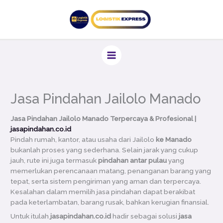
Lewati
ke
konten
Jasa Pindahan Jailolo Manado
Jasa Pindahan Jailolo Manado Terpercaya & Profesional |
jasapindahan.co.id
Pindah rumah, kantor, atau usaha dari Jailolo
ke Manado
bukanlah proses yang sederhana. Selain jarak yang cukup
jauh, rute ini juga termasuk
pindahan antar pulau
yang
memerlukan perencanaan matang, penanganan barang yang
tepat, serta sistem pengiriman yang aman dan terpercaya.
Kesalahan dalam memilih jasa pindahan dapat berakibat
pada keterlambatan, barang rusak, bahkan kerugian finansial.
Untuk itulah
jasapindahan.co.id
hadir sebagai solusi
jasa