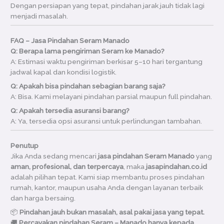
Dengan persiapan yang tepat, pindahan jarak jauh tidak lagi
menjadi masalah.
FAQ – Jasa Pindahan Seram Manado
Q: Berapa lama pengiriman Seram ke Manado?
A: Estimasi waktu pengiriman berkisar 5–10 hari tergantung
jadwal kapal dan kondisi logistik.
Q: Apakah bisa pindahan sebagian barang saja?
A: Bisa. Kami melayani pindahan parsial maupun full pindahan.
Q: Apakah tersedia asuransi barang?
A: Ya, tersedia opsi asuransi untuk perlindungan tambahan.
Penutup
Jika Anda sedang mencari
jasa pindahan Seram Manado
yang
aman, profesional, dan terpercaya
, maka
jasapindahan.co.id
adalah pilihan tepat. Kami siap membantu proses pindahan
rumah, kantor, maupun usaha Anda dengan layanan terbaik
dan harga bersaing.
📦
Pindahan jauh bukan masalah, asal pakai jasa yang tepat.
🚚
Percayakan pindahan Seram – Manado hanya kepada