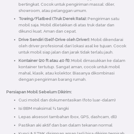
bertingkat. Cocok untuk pengiriman massal: diler,
showroom, atau pelanggan umum.
Towing/Flatbed (Truk Derek Rata):
Pengiriman satu
mobil saja. Mobil diletakkan di atas truk datar dan
dikunci kuat. Aman dan cepat.
Drive Sendiri (Self-Drive oleh Driver):
Mobil dikendarai
oleh driver profesional dari lokasi asal ke tujuan. Cocok
untuk mobil siap jalan dan jarak tidak terlalu jauh.
Kontainer (20 ft atau 40 ft):
Mobil dimasukkan ke dalam
kontainer tertutup. Sangat aman, cocok untuk mobil
mahal, klasik, atau kolektor. Biasanya dikombinasi
dengan pengiriman barang rumah.
Persiapan Mobil Sebelum Dikirim:
Cuci mobil dan dokumentasikan (foto luar-dalam)
Isi BBM maksimal ¼ tangki
Lepas aksesori tambahan (box, GPS, dashcam, dll)
Pastikan aki aktif dan ban dalam tekanan normal
Kunci & STNK disimpan aman (asli bisa dikirim terpisah