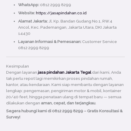
WhatsApp:
0812 2999 8299
Website:
https://jasapindahan.co.id
Alamat Jakarta:
Jl. Kp. Bandan Gudang No.1, RW.4
Ancol, Kec. Pademangan, Jakarta Utara, DKI Jakarta
14430
Layanan Informasi & Pemesanan:
Customer Service
0812 2999 8299
Kesimpulan
Dengan layanan
jasa pindahan Jakarta Tegal
dari kami, Anda
tak perlu repot lagi memikirkan proses pindahan rumah,
kantor, atau kendaraan. Kami siap membantu dengan layanan
lengkap: pengemasan, pengiriman motor & mobil, kontainer
20/40 feet, hingga penataan ulang di tempat baru — semua
dilakukan dengan
aman, cepat, dan terjangkau
.
Segera hubungi kami di 0812 2999 8299 – Gratis Konsultasi &
Survey!