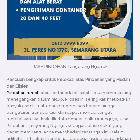
JASA PINDAHAN Tangerang Nganjuk
Panduan Lengkap untuk Relokasi atau Pindahan yang Mudah
dan Efisien
Pindahan rumah
atau kantor adalah salah satu momen paling
menegangkan dalam hidup. Proses ini sering kali melibatkan
banyak aspek, mulai dari pengemasan barang hingga
pengaturan transportasi, dan dapat menjadi sangat
melelahkan jika tidak dikelola dengan baik. Untungnya, Jasa
Pindahan Tangerang Nganjuk sebagai solusi efektif yang
dapat membantu Anda menghadapi tantangan ini. Dalam
artikel ini, kita akan membahas berbagai aspek jasa pindahan,