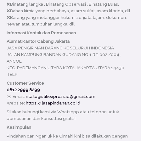
❌Binatang langka , Binatang Observasi , Binatang Buas.
❌Bahan kimia yang berbahaya, asam sulfat, asam klorida, dll
❌Barang yang melanggar hukum, senjata tajam, dokumen,
hewan atau tumbuhan langka, dll
Informasi Kontak dan Pemesanan
Alamat Kantor Cabang Jakarta
JASA PENGIRIMAN BARANG KE SELURUH INDONESIA
JALAN KAMPUNG BANDAN GUDANG NO.1 RT 002 /004 ,
ANCOL
KEC. PADEMANGAN UTARA KOTA JAKARTA UTARA 14430
TELP
Customer Service
0812 2999 8299
✉️ Email:
rita.logistikexpress.id@gmail.com
Website:
https://jasapindahan.co.id
Silakan hubungi kami via WhatsApp atau telepon untuk
pemesanan dan konsultasi gratis!
Kesimpulan
Pindahan dari Nganjuk ke Cimahi kini bisa dilakukan dengan