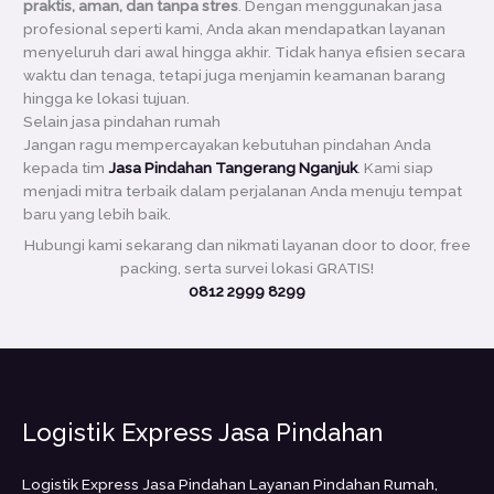
praktis, aman, dan tanpa stres
. Dengan menggunakan jasa
profesional seperti kami, Anda akan mendapatkan layanan
menyeluruh dari awal hingga akhir. Tidak hanya efisien secara
waktu dan tenaga, tetapi juga menjamin keamanan barang
hingga ke lokasi tujuan.
Selain jasa pindahan rumah
Jangan ragu mempercayakan kebutuhan pindahan Anda
kepada tim
Jasa Pindahan Tangerang Nganjuk
. Kami siap
menjadi mitra terbaik dalam perjalanan Anda menuju tempat
baru yang lebih baik.
Hubungi kami sekarang dan nikmati layanan door to door, free
packing, serta survei lokasi GRATIS!
0812 2999 8299
Logistik Express Jasa Pindahan
Logistik Express Jasa Pindahan Layanan Pindahan Rumah,