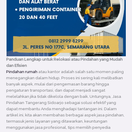
Panduan Lengkap untuk Relokasi atau Pindahan yang Mudah
dan Efisien
Pindahan rumah
atau kantor adalah salah satu momen paling
menegangkan dalam hidup. Proses ini sering kali melibatkan
banyak aspek, mulai dari pengemasan barang hingga
pengaturan transportasi, dan dapat menjadi sangat
melelahkan jika tidak dikelola dengan baik. Untungnya, Jasa
Pindahan Tangerang Sidoarjo sebagai solusi efektif yang
dapat membantu Anda menghadapi tantangan ini. Dalam
artikel ini, kita akan membahas berbagai aspek jasa pindahan,
termasuk jenis layanan yang ditawarkan, keuntungan
menggunakan jasa profesional, tips memilih penyedia