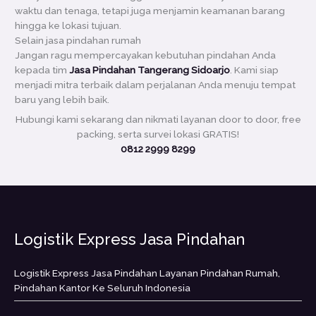
waktu dan tenaga, tetapi juga menjamin keamanan barang
hingga ke lokasi tujuan.
Selain jasa pindahan rumah
Jangan ragu mempercayakan kebutuhan pindahan Anda
kepada tim
Jasa Pindahan Tangerang Sidoarjo
. Kami siap
menjadi mitra terbaik dalam perjalanan Anda menuju tempat
baru yang lebih baik.
Hubungi kami sekarang dan nikmati layanan door to door, free
packing, serta survei lokasi GRATIS!
0812 2999 8299
Logistik Express Jasa Pindahan
Logistik Express Jasa Pindahan Layanan Pindahan Rumah,
Pindahan Kantor Ke Seluruh Indonesia