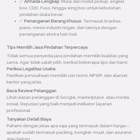
✅
Armada Lengkap
: Mulai dari mobil pickup, engkel
box, CDD, Fuso, hingga wing box untuk kebutuhan
pindahan skala besar.
✅
Penanganan Barang Khusus
: Termasuk brankas,
piano, mesin industri ringan, dan lainnya dengan
penanganan ekstra hati-hati.
Tips Memilih Jasa Pindahan Terpercaya
Tidak semua penyedia jasa pindahan memiliki kualitas yang
sama. Agar tidak salah pilih, berikut beberapa tips dari kami:
Periksa Legalitas Usaha
Pastikan perusahaan memiliki izin resmi, NPWP, dan alamat
kantor yang jelas.
Baca Review Pelanggan
Lihat ulasan pelanggan di Google, marketplace, atau media
sosial. Reputasi yang baik menjadi indikator layanan
profesional.
Tanyakan Detail Biaya
Pahami dengan jelas apa saja yang termasuk dalam harga—
apakah sudah termasuk packing, bongkar-muat, dan asuransi
atau belum.