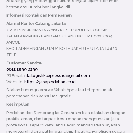
❌Barang yang melanggar hukum, senjata tajam, dokumen,
hewan atau tumbuhan langka, dll
Informasi Kontak dan Pemesanan
Alamat Kantor Cabang Jakarta
JASA PENGIRIMAN BARANG KE SELURUH INDONESIA
JALAN KAMPUNG BANDAN GUDANG NO.1 RT 002 /004 ,
ANCOL
KEC. PADEMANGAN UTARA KOTA JAKARTA UTARA 14430
TELP
Customer Service
0812 2999 8299
✉️ Email:
rita.logistikexpress.id@gmail.com
Website:
https://jasapindahan.co.id
Silakan hubungi kami via WhatsApp atau telepon untuk
pemesanan dan konsultasi gratis!
Kesimpulan
Pindahan dari Semarang ke Cimahi kini bisa dilakukan dengan
praktis, aman, dan tanpa stres
. Dengan menggunakan jasa
profesional seperti kami, Anda akan mendapatkan layanan
menyeluruh dari awal hingga akhir. Tidak hanya efisien secara