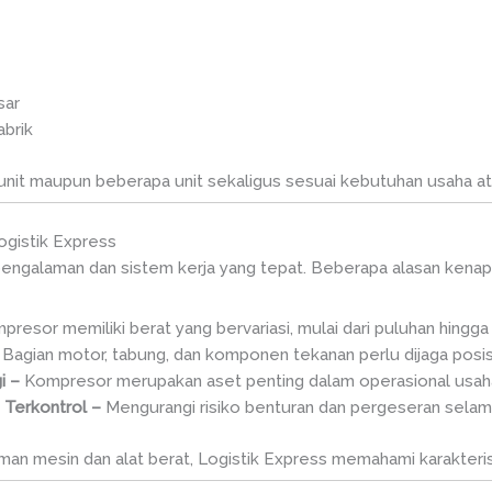
sar
brik
 unit maupun beberapa unit sekaligus sesuai kebutuhan usaha a
gistik Express
ngalaman dan sistem kerja yang tepat. Beberapa alasan kenap
presor memiliki berat yang bervariasi, mulai dari puluhan hingga
–
Bagian motor, tabung, dan komponen tekanan perlu dijaga posis
gi –
Kompresor merupakan aset penting dalam operasional usah
 Terkontrol –
Mengurangi risiko benturan dan pergeseran selam
an mesin dan alat berat, Logistik Express memahami karakteri