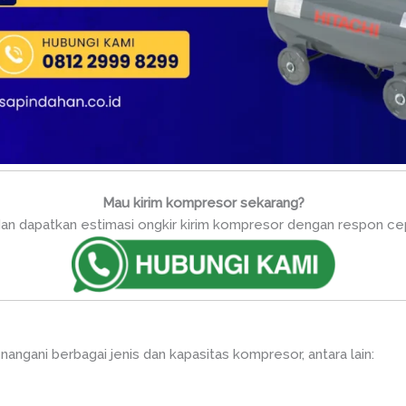
Mau kirim kompresor sekarang?
an dapatkan estimasi ongkir kirim kompresor dengan respon cepa
angani berbagai jenis dan kapasitas kompresor, antara lain: