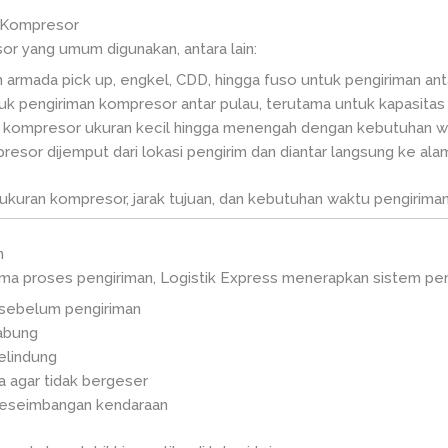
 Kompresor
 yang umum digunakan, antara lain:
rmada pick up, engkel, CDD, hingga fuso untuk pengiriman antar
uk pengiriman kompresor antar pulau, terutama untuk kapasitas 
kompresor ukuran kecil hingga menengah dengan kebutuhan wa
esor dijemput dari lokasi pengirim dan diantar langsung ke alam
kuran kompresor, jarak tujuan, dan kebutuhan waktu pengiriman
n
ma proses pengiriman, Logistik Express menerapkan sistem pe
sebelum pengiriman
abung
elindung
 agar tidak bergeser
keseimbangan kendaraan