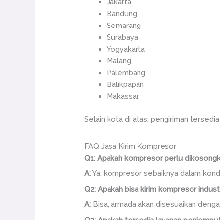
Jakarta
Bandung
Semarang
Surabaya
Yogyakarta
Malang
Palembang
Balikpapan
Makassar
Selain kota di atas, pengiriman tersedia
FAQ Jasa Kirim Kompresor
Q1: Apakah kompresor perlu dikosongk
A:
Ya, kompresor sebaiknya dalam kondis
Q2: Apakah bisa kirim kompresor indust
A:
Bisa, armada akan disesuaikan denga
Q3: Apakah tersedia layanan penjempu