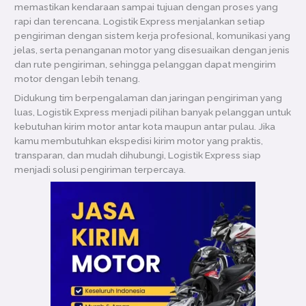
memastikan kendaraan sampai tujuan dengan proses yang
rapi dan terencana. Logistik Express menjalankan setiap
pengiriman dengan sistem kerja profesional, komunikasi yang
jelas, serta penanganan motor yang disesuaikan dengan jenis
dan rute pengiriman, sehingga pelanggan dapat mengirim
motor dengan lebih tenang.
Didukung tim berpengalaman dan jaringan pengiriman yang
luas, Logistik Express menjadi pilihan banyak pelanggan untuk
kebutuhan kirim motor antar kota maupun antar pulau. Jika
kamu membutuhkan ekspedisi kirim motor yang praktis,
transparan, dan mudah dihubungi, Logistik Express siap
menjadi solusi pengiriman terpercaya.