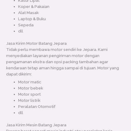
Kasur Lipat
Koper & Pakaian
Alat Masak
Laptop & Buku
Sepeda
dll
Jasa Kirim Motor Batang Jepara
Tidak perlu membawa motor sendiri ke Jepara. Kami
menyediakan layanan pengiriman motor dengan
pengamanan ekstra dan opsi packing tambahan agar
kendaraan tetap aman hingga sampai di tujuan. Motor yang
dapat dikirim:
Motor matic
Motor bebek
Motor sport
Motor listrik
Peralatan Otomotif
dll
Jasa Kirim Mesin Batang Jepara
Barang berat seperti mesin industri atau peralatan kerja