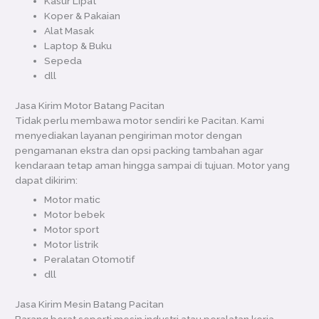
Kasur Lipat
Koper & Pakaian
Alat Masak
Laptop & Buku
Sepeda
dll
Jasa Kirim Motor Batang Pacitan
Tidak perlu membawa motor sendiri ke Pacitan. Kami
menyediakan layanan pengiriman motor dengan
pengamanan ekstra dan opsi packing tambahan agar
kendaraan tetap aman hingga sampai di tujuan. Motor yang
dapat dikirim:
Motor matic
Motor bebek
Motor sport
Motor listrik
Peralatan Otomotif
dll
Jasa Kirim Mesin Batang Pacitan
Barang berat seperti mesin industri atau peralatan kerja