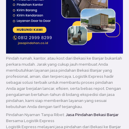
Pindah rumah, kantor, atau kost dari Bekasi ke Banjar bukanlah
perkara mudah. Jarak yang cukup jauh membuat Anda
membutuhkan layanan jasa pindahan Bekasi Banjar yang
profesional, aman, dan terpercaya. Logistik Express hadir
sebagai solusi terbaik untuk membantu proses pindahan
Anda agar berjalan lancar, efisien, serta bebas repot. Dengan
pengalaman bertahun-tahun di bidang ekspedisi dan jasa
pindahan, kami siap memberikan layanan yang sesuai
kebutuhan Anda dengan tarif terjangkau.
Pindahan Nyaman Tanpa Ribet:
Jasa Pindahan Bekasi Banjar
Bersama Logistik Express
Logistik Express melayani jasa pindahan dari Bekasi ke Banjar