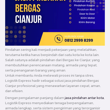
Pindahan sering kali menjadi pekerjaan yang melelahkan,
terutama ketika harus berpindah dari satu kota ke kota lain.
Salah satunya adalah pindahan dari Bergas ke Cianjur, yang
membutuhkan perencanaan matang, armada yang tepat,
serta penanganan barang yang aman.
Untuk membantu Anda melewati proses ini tanpa stres,
Logistik Express hadir sebagai solusi jasa pindahan Bergas
Cianjur profesional yang menawarkan layanan cepat, aman,
dan efisien.
Dengan pengalaman panjang dalam
jasa pindahan antar kota
,
Logistik Express menyediakan tenaga berpengalaman,
armada lengkap, serta sistem pengiriman yang terorganisir