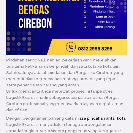
Pindahan sering kali menjadi pekerjaan yang melelahkan,
terutama ketika harus berpindah dari satu kota ke kota lain.
Salah satunya adalah pindahan dari Bergas ke Cirebon, yang
membutuhkan perencanaan matang, armada yang tepat,
serta penanganan barang yang aman.
Untuk membantu Anda melewati proses ini tanpa stres,
Logistik Express hadir sebagai solusi jasa pindahan Bergas
Cirebon profesional yang menawarkan layanan cepat, aman,
dan efisien.
Dengan pengalaman panjang dalam
jasa pindahan antar kota
,
Logistik Express menyediakan tenaga berpengalaman,
armada lengkap, serta sistem pengiriman yang terorganisir