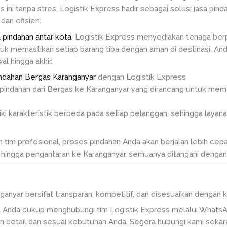
i tanpa stres, Logistik Express hadir sebagai solusi jasa pin
dan efisien.
a pindahan antar kota
, Logistik Express menyediakan tenaga ber
tuk memastikan setiap barang tiba dengan aman di destinasi. A
l hingga akhir.
indahan Bergas Karanganyar
dengan Logistik Express
pindahan dari Bergas ke Karanganyar yang dirancang untuk meme
karakteristik berbeda pada setiap pelanggan, sehingga layanan
im profesional, proses pindahan Anda akan berjalan lebih cepat,
hingga pengantaran ke Karanganyar, semuanya ditangani dengan s
r
anganyar bersifat transparan, kompetitif, dan disesuaikan denga
 Anda cukup menghubungi tim Logistik Express melalui WhatsA
 detail dan sesuai kebutuhan Anda. Segera hubungi kami sekar