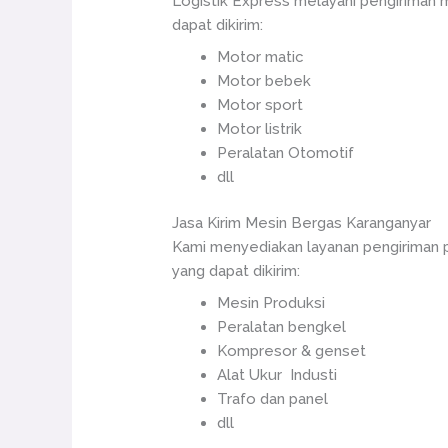
Logistik Express melayani pengiriman
dapat dikirim:
Motor matic
Motor bebek
Motor sport
Motor listrik
Peralatan Otomotif
dll
Jasa Kirim Mesin Bergas Karanganyar
Kami menyediakan layanan pengiriman 
yang dapat dikirim:
Mesin Produksi
Peralatan bengkel
Kompresor & genset
Alat Ukur Industi
Trafo dan panel
dll