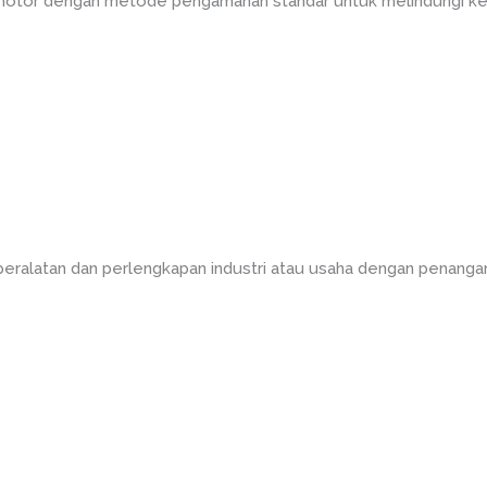
 motor dengan metode pengamanan standar untuk melindungi ke
peralatan dan perlengkapan industri atau usaha dengan penanga