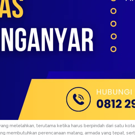
yang melelahkan, terutama ketika harus berpindah dari satu kota 
 yang membutuhkan perencanaan matang, armada yang tepat, ser