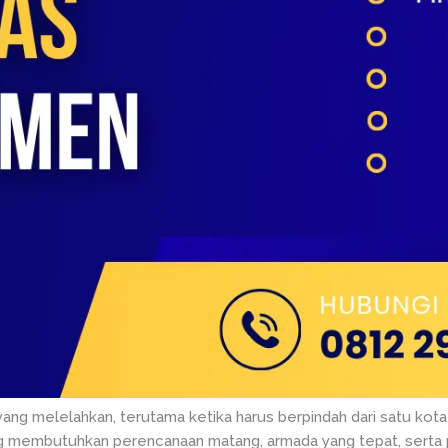
yang melelahkan, terutama ketika harus berpindah dari satu kota 
g membutuhkan perencanaan matang, armada yang tepat, serta