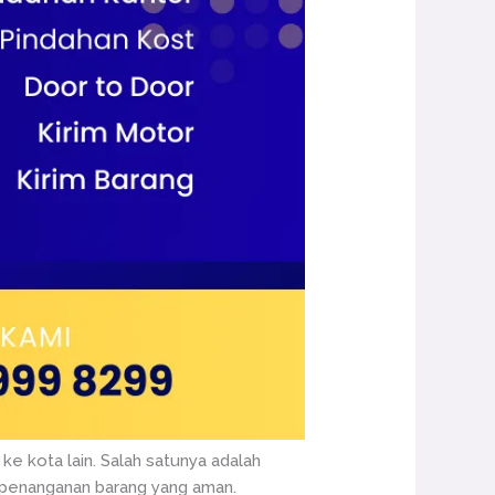
ke kota lain. Salah satunya adalah
 penanganan barang yang aman.