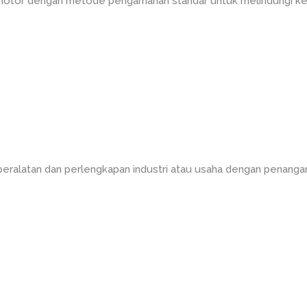
 motor dengan metode pengamanan standar untuk melindungi ke
peralatan dan perlengkapan industri atau usaha dengan penanga