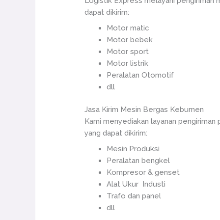
Logistik Express melayani pengiriman
dapat dikirim:
Motor matic
Motor bebek
Motor sport
Motor listrik
Peralatan Otomotif
dll
Jasa Kirim Mesin Bergas Kebumen
Kami menyediakan layanan pengiriman 
yang dapat dikirim:
Mesin Produksi
Peralatan bengkel
Kompresor & genset
Alat Ukur Industi
Trafo dan panel
dll