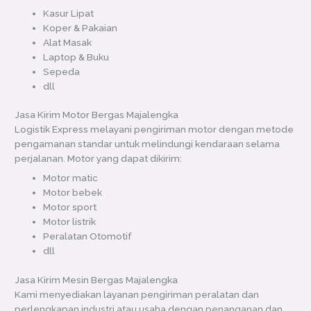
Kasur Lipat
Koper & Pakaian
Alat Masak
Laptop & Buku
Sepeda
dll
Jasa Kirim Motor Bergas Majalengka
Logistik Express melayani pengiriman motor dengan metode
pengamanan standar untuk melindungi kendaraan selama
perjalanan. Motor yang dapat dikirim:
Motor matic
Motor bebek
Motor sport
Motor listrik
Peralatan Otomotif
dll
Jasa Kirim Mesin Bergas Majalengka
Kami menyediakan layanan pengiriman peralatan dan
perlengkapan industri atau usaha dengan penanganan dan