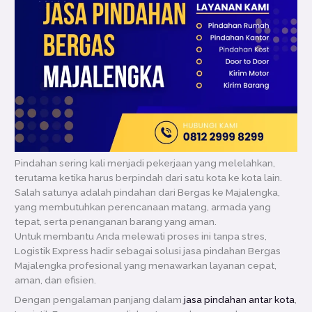
Pindahan sering kali menjadi pekerjaan yang melelahkan,
terutama ketika harus berpindah dari satu kota ke kota lain.
Salah satunya adalah pindahan dari Bergas ke Majalengka,
yang membutuhkan perencanaan matang, armada yang
tepat, serta penanganan barang yang aman.
Untuk membantu Anda melewati proses ini tanpa stres,
Logistik Express hadir sebagai solusi jasa pindahan Bergas
Majalengka profesional yang menawarkan layanan cepat,
aman, dan efisien.
Dengan pengalaman panjang dalam
jasa pindahan antar kota
,