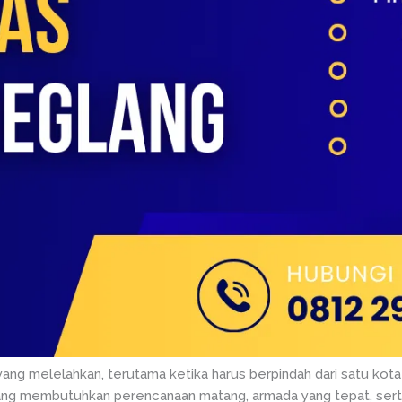
yang melelahkan, terutama ketika harus berpindah dari satu kota 
yang membutuhkan perencanaan matang, armada yang tepat, ser