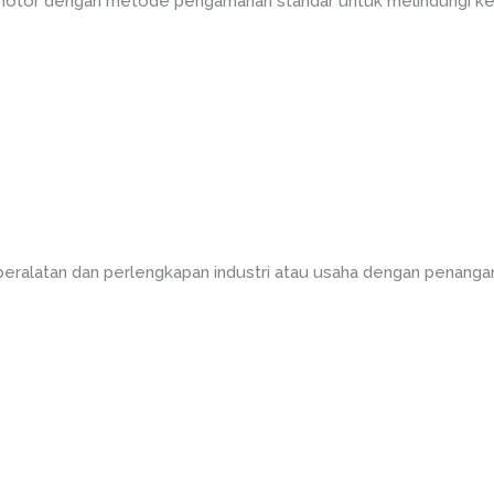
 motor dengan metode pengamanan standar untuk melindungi ke
peralatan dan perlengkapan industri atau usaha dengan penanga