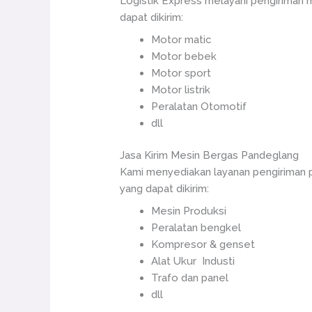
Logistik Express melayani pengiriman
dapat dikirim:
Motor matic
Motor bebek
Motor sport
Motor listrik
Peralatan Otomotif
dll
Jasa Kirim Mesin Bergas Pandeglang
Kami menyediakan layanan pengiriman 
yang dapat dikirim:
Mesin Produksi
Peralatan bengkel
Kompresor & genset
Alat Ukur Industi
Trafo dan panel
dll