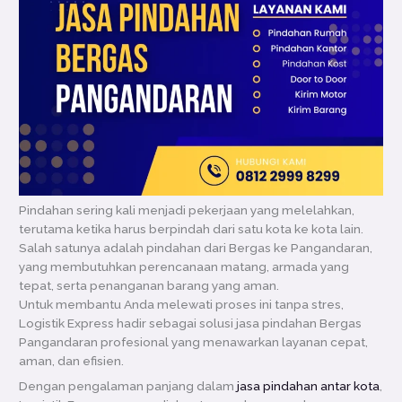
Pindahan sering kali menjadi pekerjaan yang melelahkan,
terutama ketika harus berpindah dari satu kota ke kota lain.
Salah satunya adalah pindahan dari Bergas ke Pangandaran,
yang membutuhkan perencanaan matang, armada yang
tepat, serta penanganan barang yang aman.
Untuk membantu Anda melewati proses ini tanpa stres,
Logistik Express hadir sebagai solusi jasa pindahan Bergas
Pangandaran profesional yang menawarkan layanan cepat,
aman, dan efisien.
Dengan pengalaman panjang dalam
jasa pindahan antar kota
,