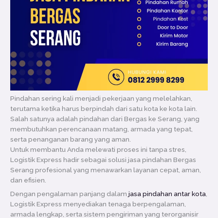
Pindahan sering kali menjadi pekerjaan yang melelahkan,
terutama ketika harus berpindah dari satu kota ke kota lain.
Salah satunya adalah pindahan dari Bergas ke Serang, yang
membutuhkan perencanaan matang, armada yang tepat,
serta penanganan barang yang aman.
Untuk membantu Anda melewati proses ini tanpa stres,
Logistik Express hadir sebagai solusi jasa pindahan Bergas
Serang profesional yang menawarkan layanan cepat, aman,
dan efisien.
Dengan pengalaman panjang dalam
jasa pindahan antar kota
,
Logistik Express menyediakan tenaga berpengalaman,
armada lengkap, serta sistem pengiriman yang terorganisir