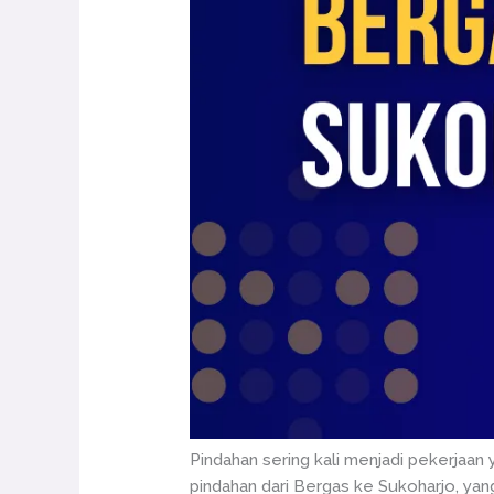
Pindahan sering kali menjadi pekerjaan 
pindahan dari Bergas ke Sukoharjo, y