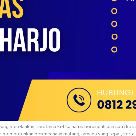
yang melelahkan, terutama ketika harus berpindah dari satu kota 
ang membutuhkan perencanaan matang, armada yang tepat, serta