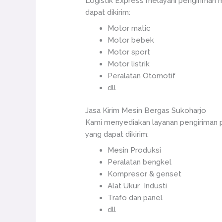
Logistik Express melayani pengiriman
dapat dikirim:
Motor matic
Motor bebek
Motor sport
Motor listrik
Peralatan Otomotif
dll
Jasa Kirim Mesin Bergas Sukoharjo
Kami menyediakan layanan pengiriman 
yang dapat dikirim:
Mesin Produksi
Peralatan bengkel
Kompresor & genset
Alat Ukur Industi
Trafo dan panel
dll