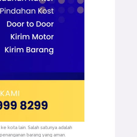
ke kota lain. Salah satunya adalah
 penanganan barang yang aman.