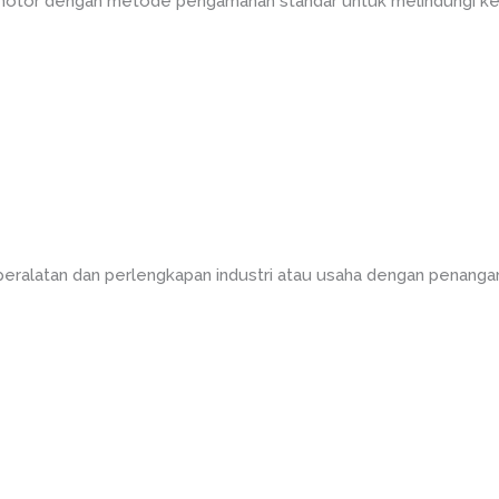
 motor dengan metode pengamanan standar untuk melindungi ke
peralatan dan perlengkapan industri atau usaha dengan penanga