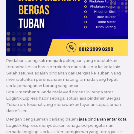
Pindahan sering kali menjadi pekerjaan yang melelahkan,
terutama ketika harus berpindah dari satu kota ke kota lain.
Salah satunya adalah pindahan dari Bergas ke Tuban, yang
membutuhkan perencanaan matang, armada yang tepat,
serta penanganan barang yang aman.
Untuk membantu Anda melewati proses ini tanpa stres,
Logistik Express hadir sebagai solusi jasa pindahan Bergas
Tuban profesional yang menawarkan layanan cepat, aman,
dan efisien.
Dengan pengalaman panjang dalam
jasa pindahan antar kota
,
Logistik Express menyediakan tenaga berpengalaman,
armada lengkap, serta sistem pengiriman yang terorganisir