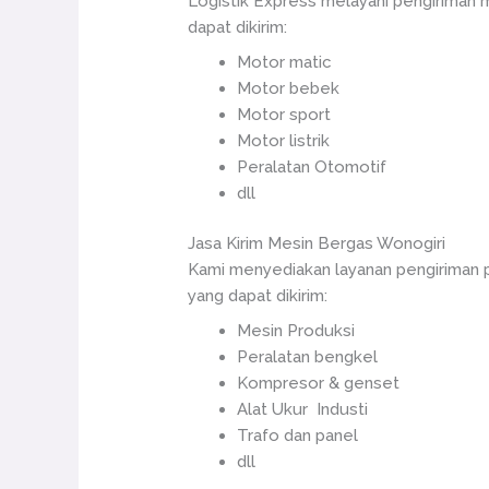
Logistik Express melayani pengiriman
dapat dikirim:
Motor matic
Motor bebek
Motor sport
Motor listrik
Peralatan Otomotif
dll
Jasa Kirim Mesin Bergas Wonogiri
Kami menyediakan layanan pengiriman 
yang dapat dikirim:
Mesin Produksi
Peralatan bengkel
Kompresor & genset
Alat Ukur Industi
Trafo dan panel
dll