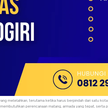
yang melelahkan, terutama ketika harus berpindah dari satu kota 
ng membutuhkan perencanaan matang, armada yang tepat, serta 