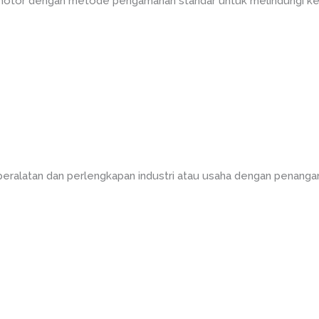
 motor dengan metode pengamanan standar untuk melindungi ke
peralatan dan perlengkapan industri atau usaha dengan penanga