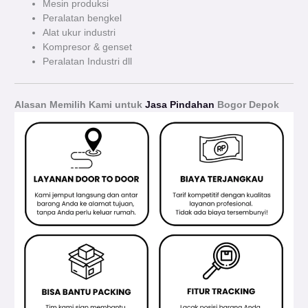
Mesin produksi
Peralatan bengkel
Alat ukur industri
Kompresor & genset
Peralatan Industri dll
Alasan Memilih Kami untuk
Jasa Pindahan
Bogor Depok