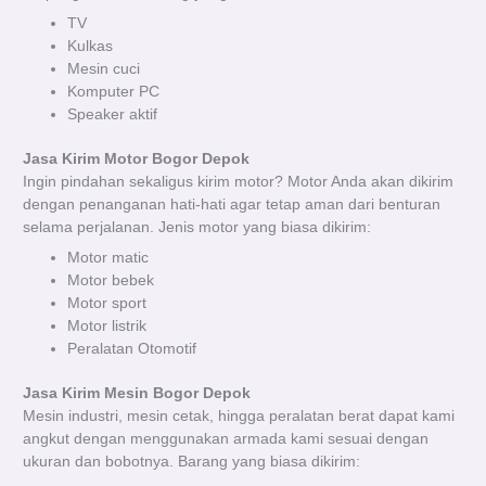
TV
Kulkas
Mesin cuci
Komputer PC
Speaker aktif
Jasa Kirim Motor Bogor Depok
Ingin pindahan sekaligus kirim motor? Motor Anda akan dikirim
dengan penanganan hati-hati agar tetap aman dari benturan
selama perjalanan.
Jenis motor yang biasa dikirim:
Motor matic
Motor bebek
Motor sport
Motor listrik
Peralatan Otomotif
Jasa Kirim Mesin Bogor Depok
Mesin industri, mesin cetak, hingga peralatan berat dapat kami
angkut dengan menggunakan armada kami sesuai dengan
ukuran dan bobotnya.
Barang yang biasa dikirim: