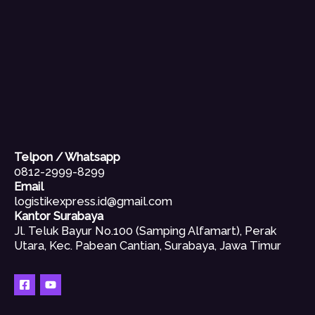
Telpon / Whatsapp
0812-2999-8299
Email
logistikexpress.id@gmail.com
Kantor Surabaya
Jl. Teluk Bayur No.100 (Samping Alfamart), Perak
Utara, Kec. Pabean Cantian, Surabaya, Jawa Timur