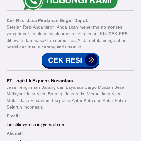
Cek Resi Jasa Pindahan Bogor Depok
Setelah Resi Anda terbit, Anda akan menerima
nomor resi
yang dapat untuk melacak proses pengiriman. Klik
CEK RESI
dibawah dan masukkan nomor resi Anda untuk mengetahui
posisi dan status barang Anda saat ini.
PT Logistik Express Nusantara
Jasa Pengiriman Barang dan Layanan Cargo Muatan Besar
Melayani Jasa Kirim Barang, Jasa Kirim Motor, Jasa Kirim
Mobil, Jasa Pindahan, Ekspedisi Antar Kota dan Antar Pulau
Seluruh Indonesia
Email:
logistikexpress.id@gmail.com
Alamat: