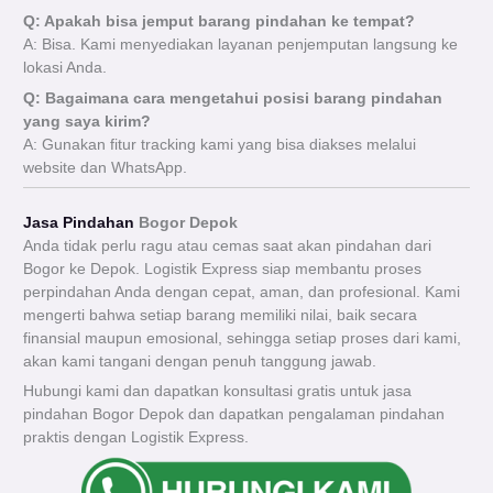
Q: Apakah bisa jemput barang pindahan ke tempat?
A: Bisa. Kami menyediakan layanan penjemputan langsung ke
lokasi Anda.
Q: Bagaimana cara mengetahui posisi barang pindahan
yang saya kirim?
A: Gunakan fitur tracking kami yang bisa diakses melalui
website dan WhatsApp.
Jasa Pindahan
Bogor Depok
Anda tidak perlu ragu atau cemas saat akan pindahan dari
Bogor ke Depok. Logistik Express siap membantu proses
perpindahan Anda dengan cepat, aman, dan profesional. Kami
mengerti bahwa setiap barang memiliki nilai, baik secara
finansial maupun emosional, sehingga setiap proses dari kami,
akan kami tangani dengan penuh tanggung jawab.
Hubungi kami dan dapatkan konsultasi gratis untuk jasa
pindahan Bogor Depok dan dapatkan pengalaman pindahan
praktis dengan Logistik Express.