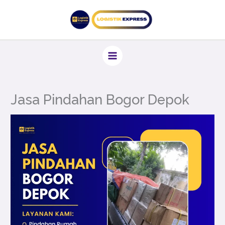
Lewati
ke
konten
Jasa Pindahan Bogor Depok