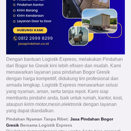
Dengan bantuan Logistik Express, melakukan Pindahan
dari Bogor ke Gresik kini lebih efisien dan mudah. Kami
menawarkan layanan jasa pindahan Bogor Gresik
dengan harga kompetitif, didukung tim profesional dan
armada lengkap. Logistik Express menawarkan solusi
yang nyaman, aman, serta tanpa repot. Kami siap
membantu pindahn anda, baik untuk rumah, kantor, kost,
ataupun kirim motor,mesin,elektronik dengan layanan
yang dapat diandalkan.
Pindahan Nyaman Tanpa Ribet:
Jasa Pindahan Bogor
Gresik
Bersama Logistik Express