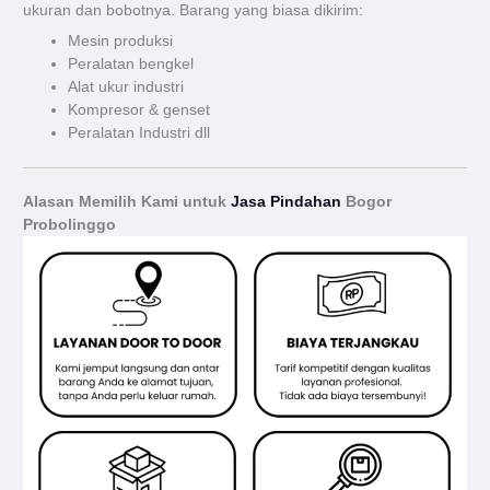
ukuran dan bobotnya.
Barang yang biasa dikirim:
Mesin produksi
Peralatan bengkel
Alat ukur industri
Kompresor & genset
Peralatan Industri dll
Alasan Memilih Kami untuk
Jasa Pindahan
Bogor
Probolinggo