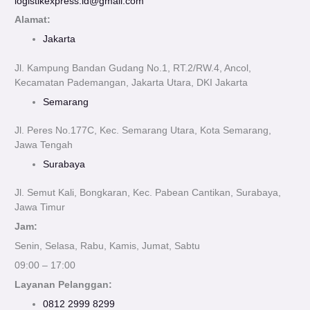
logistikexpress.id@gmail.com
Alamat:
Jakarta
Jl. Kampung Bandan Gudang No.1, RT.2/RW.4, Ancol,
Kecamatan Pademangan, Jakarta Utara, DKI Jakarta
Semarang
Jl. Peres No.177C, Kec. Semarang Utara, Kota Semarang,
Jawa Tengah
Surabaya
Jl. Semut Kali, Bongkaran, Kec. Pabean Cantikan, Surabaya,
Jawa Timur
Jam:
Senin, Selasa, Rabu, Kamis, Jumat, Sabtu
09:00 – 17:00
Layanan Pelanggan:
0812 2999 8299