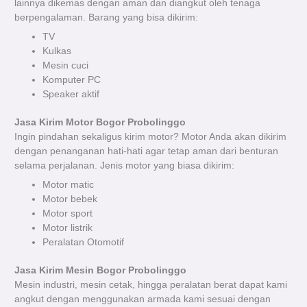
lainnya dikemas dengan aman dan diangkut oleh tenaga
berpengalaman.
Barang yang bisa dikirim:
TV
Kulkas
Mesin cuci
Komputer PC
Speaker aktif
Jasa Kirim Motor Bogor Probolinggo
Ingin pindahan sekaligus kirim motor? Motor Anda akan dikirim
dengan penanganan hati-hati agar tetap aman dari benturan
selama perjalanan.
Jenis motor yang biasa dikirim:
Motor matic
Motor bebek
Motor sport
Motor listrik
Peralatan Otomotif
Jasa Kirim Mesin Bogor Probolinggo
Mesin industri, mesin cetak, hingga peralatan berat dapat kami
angkut dengan menggunakan armada kami sesuai dengan