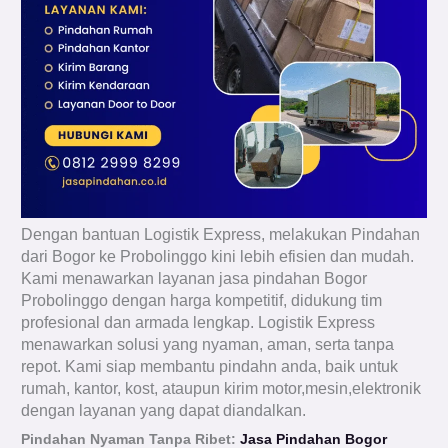
Dengan bantuan Logistik Express, melakukan Pindahan
dari Bogor ke Probolinggo kini lebih efisien dan mudah.
Kami menawarkan layanan jasa pindahan Bogor
Probolinggo dengan harga kompetitif, didukung tim
profesional dan armada lengkap. Logistik Express
menawarkan solusi yang nyaman, aman, serta tanpa
repot. Kami siap membantu pindahn anda, baik untuk
rumah, kantor, kost, ataupun kirim motor,mesin,elektronik
dengan layanan yang dapat diandalkan.
Pindahan Nyaman Tanpa Ribet:
Jasa Pindahan Bogor