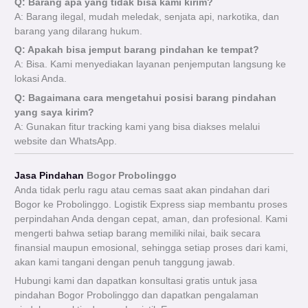
Q: Barang apa yang tidak bisa kami kirim?
A: Barang ilegal, mudah meledak, senjata api, narkotika, dan
barang yang dilarang hukum.
Q: Apakah bisa jemput barang pindahan ke tempat?
A: Bisa. Kami menyediakan layanan penjemputan langsung ke
lokasi Anda.
Q: Bagaimana cara mengetahui posisi barang pindahan
yang saya kirim?
A: Gunakan fitur tracking kami yang bisa diakses melalui
website dan WhatsApp.
Jasa Pindahan
Bogor Probolinggo
Anda tidak perlu ragu atau cemas saat akan pindahan dari
Bogor ke Probolinggo. Logistik Express siap membantu proses
perpindahan Anda dengan cepat, aman, dan profesional. Kami
mengerti bahwa setiap barang memiliki nilai, baik secara
finansial maupun emosional, sehingga setiap proses dari kami,
akan kami tangani dengan penuh tanggung jawab.
Hubungi kami dan dapatkan konsultasi gratis untuk jasa
pindahan Bogor Probolinggo dan dapatkan pengalaman