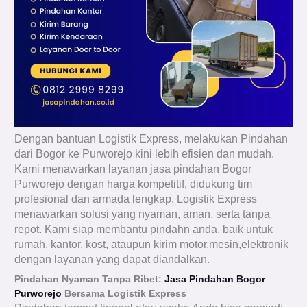
Dengan bantuan Logistik Express, melakukan Pindahan
dari Bogor ke Purworejo kini lebih efisien dan mudah.
Kami menawarkan layanan jasa pindahan Bogor
Purworejo dengan harga kompetitif, didukung tim
profesional dan armada lengkap. Logistik Express
menawarkan solusi yang nyaman, aman, serta tanpa
repot. Kami siap membantu pindahn anda, baik untuk
rumah, kantor, kost, ataupun kirim motor,mesin,elektronik
dengan layanan yang dapat diandalkan.
Pindahan Nyaman Tanpa Ribet:
Jasa Pindahan Bogor
Purworejo
Bersama Logistik Express