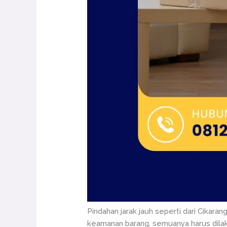
Pindahan jarak jauh seperti dari Cikara
keamanan barang, semuanya harus dila