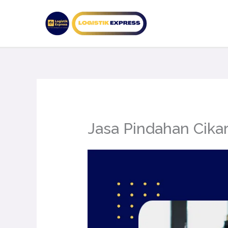
Lewati
ke
konten
Jasa Pindahan Cika