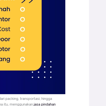
ri packing, transportasi, hingga
ena itu, menggunakan
jasa pindahan