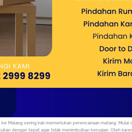
ng ke Malang sering kali memerlukan perencanaan matang. Mulai da
kukan dengan tepat agar tidak menimbulkan kerugian. Oleh kar