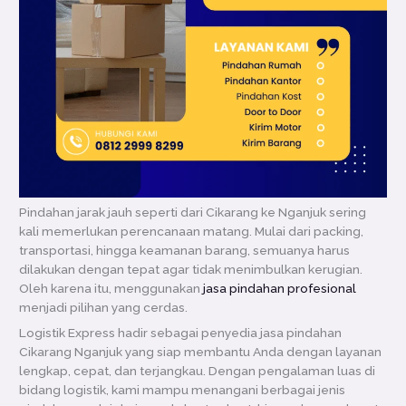
Pindahan jarak jauh seperti dari Cikarang ke Nganjuk sering
kali memerlukan perencanaan matang. Mulai dari packing,
transportasi, hingga keamanan barang, semuanya harus
dilakukan dengan tepat agar tidak menimbulkan kerugian.
Oleh karena itu, menggunakan
jasa pindahan profesional
menjadi pilihan yang cerdas.
Logistik Express hadir sebagai penyedia jasa pindahan
Cikarang Nganjuk yang siap membantu Anda dengan layanan
lengkap, cepat, dan terjangkau. Dengan pengalaman luas di
bidang logistik, kami mampu menangani berbagai jenis