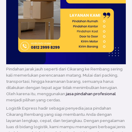
Pindahan jarak jauh seperti dari Cikarang ke Rembang sering
kali memerlukan perencanaan matang. Mulai dari packing,
transportasi, hingga keamanan barang, semuanya harus
dilakukan dengan tepat agar tidak menimbulkan kerugian.
Oleh karena itu, menggunakan
jasa pindahan profesional
menjadi pilihan yang cerdas.
Logistik Express hadir sebagai penyedia jasa pindahan
Cikarang Rembang yang siap membantu Anda dengan
layanan lengkap, cepat, dan terjangkau. Dengan pengalaman
luas di bidang logistik, kami mampu menangani berbagai jenis