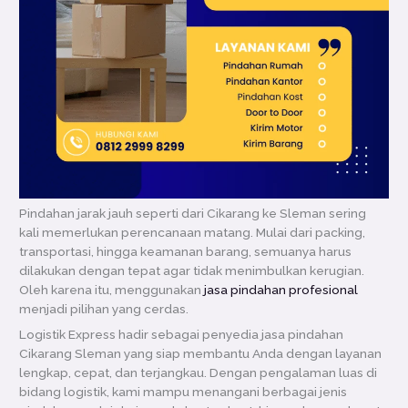
Pindahan jarak jauh seperti dari Cikarang ke Sleman sering
kali memerlukan perencanaan matang. Mulai dari packing,
transportasi, hingga keamanan barang, semuanya harus
dilakukan dengan tepat agar tidak menimbulkan kerugian.
Oleh karena itu, menggunakan
jasa pindahan profesional
menjadi pilihan yang cerdas.
Logistik Express hadir sebagai penyedia jasa pindahan
Cikarang Sleman yang siap membantu Anda dengan layanan
lengkap, cepat, dan terjangkau. Dengan pengalaman luas di
bidang logistik, kami mampu menangani berbagai jenis