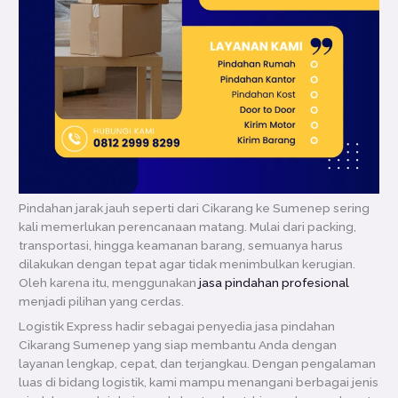
Pindahan jarak jauh seperti dari Cikarang ke Sumenep sering
kali memerlukan perencanaan matang. Mulai dari packing,
transportasi, hingga keamanan barang, semuanya harus
dilakukan dengan tepat agar tidak menimbulkan kerugian.
Oleh karena itu, menggunakan
jasa pindahan profesional
menjadi pilihan yang cerdas.
Logistik Express hadir sebagai penyedia jasa pindahan
Cikarang Sumenep yang siap membantu Anda dengan
layanan lengkap, cepat, dan terjangkau. Dengan pengalaman
luas di bidang logistik, kami mampu menangani berbagai jenis