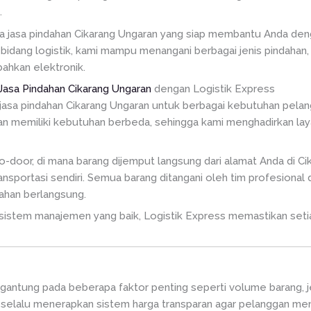
.
ia jasa pindahan Cikarang Ungaran yang siap membantu Anda den
idang logistik, kami mampu menangani berbagai jenis pindahan, m
ahkan elektronik.
Jasa Pindahan Cikarang Ungaran
dengan Logistik Express
jasa pindahan Cikarang Ungaran untuk berbagai kebutuhan pelan
 memiliki kebutuhan berbeda, sehingga kami menghadirkan laya
oor, di mana barang dijemput langsung dari alamat Anda di Cika
ansportasi sendiri. Semua barang ditangani oleh tim profesiona
ahan berlangsung.
istem manajemen yang baik, Logistik Express memastikan setia
ergantung pada beberapa faktor penting seperti volume barang, je
s selalu menerapkan sistem harga transparan agar pelanggan men