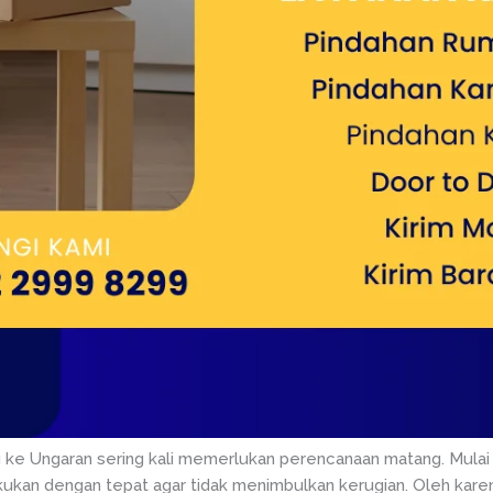
ng ke Ungaran sering kali memerlukan perencanaan matang. Mulai d
kukan dengan tepat agar tidak menimbulkan kerugian. Oleh kar