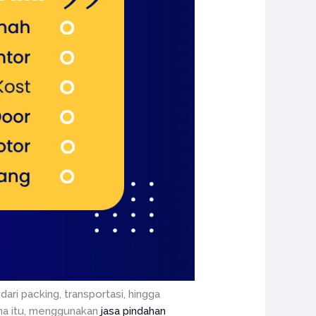
ari packing, transportasi, hingga
ena itu, menggunakan
jasa pindahan