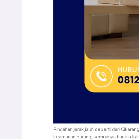
Pindahan jarak jauh seperti dari Cikara
keamanan barang, semuanya harus dila