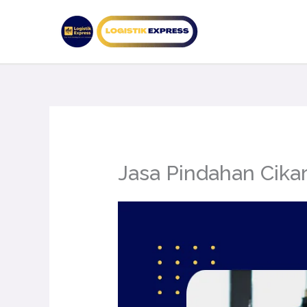
Lewati
ke
konten
Jasa Pindahan Cika