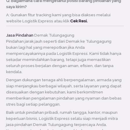
Q: Bagaimana cara mengetahui posisi barang pindahan yang
saya kirim?
A: Gunakan fitur tracking kami yang bisa diakses melalui
website Logistik Express atau klik
Cek Resi.
Jasa Pindahan
Demak Tulungagung
Pindahan jarak jauh seperti dari Demak ke Tulungagung
bukan lagi hal yang merepotkan jika Anda
mempercayakannya pada Logistik Express. Kami tidak hanya
sekadar memindahkan barang, tetapi juga memastikan
seluruh proses berjalan dengan aman, efisien, dan tanpa
kendala.
Dengan dukungan tenaga ahli berpengalaman, armada yang
siap menjangkau berbagai wilayah, serta layanan yang dapat
disesuaikan dengan kebutuhan, kami berkomitmen
memberikan pengalaman pindahan yang nyaman dan bebas
stres bagi setiap pelanggan.
Baik untuk pindahan pribadi, rumah tangga, kantor, maupun
keperluan bisnis, Logistik Express selalu siap menjadi mitra
jasa pindahan Demak Tulungagung terpercaya Anda.