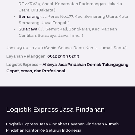
RT.2/RW.4, Ancol, Kecamatan Pademangan, Jakarta
Utara, DKI Jakarta )
Semarang
( Jl. Peres No.177, Kec. Semarang Utara, Kota
Semarang, Jawa Tengah )
Surabaya
( Jl. Semut Kali, Bongkaran, Kec. Pabean
Cantikan, Surabaya, Jawa Timur )
Jam: 09:00 – 17:00 (Senin, Selasa, Rabu, Kamis, Jumat, Sabtu)
Layanan Pelanggan:
0812 2999 8299
Logistik Express –
Ahlinya Jasa Pindahan Demak Tulungagung
Cepat, Aman, dan Profesional.
Logistik Express Jasa Pindahan
Logistik Express Jasa Pindahan Layanan Pindahan Rumah,
Pindahan Kantor Ke Seluruh Indonesia