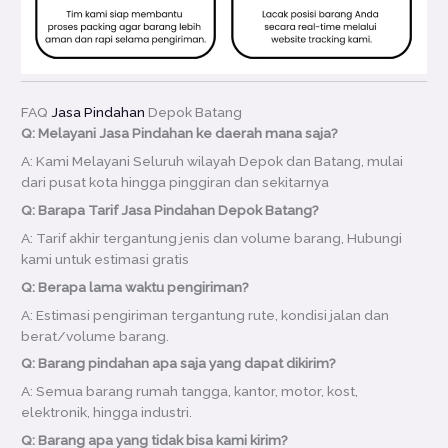
FAQ
Jasa Pindahan
Depok Batang
Q: Melayani Jasa Pindahan ke daerah mana saja?
A: Kami Melayani Seluruh wilayah Depok dan Batang, mulai
dari pusat kota hingga pinggiran dan sekitarnya
Q: Barapa Tarif Jasa Pindahan Depok Batang?
A: Tarif akhir tergantung jenis dan volume barang, Hubungi
kami untuk estimasi gratis
Q: Berapa lama waktu pengiriman?
A: Estimasi pengiriman tergantung rute, kondisi jalan dan
berat/volume barang.
Q: Barang pindahan apa saja yang dapat dikirim?
A: Semua barang rumah tangga, kantor, motor, kost,
elektronik, hingga industri.
Q: Barang apa yang tidak bisa kami kirim?