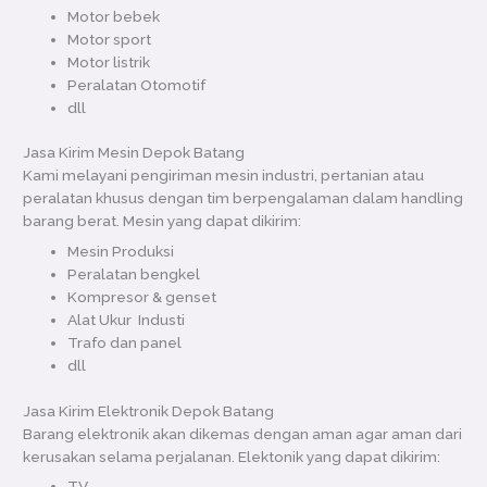
Motor bebek
Motor sport
Motor listrik
Peralatan Otomotif
dll
Jasa Kirim Mesin Depok Batang
Kami melayani pengiriman mesin industri, pertanian atau
peralatan khusus dengan tim berpengalaman dalam handling
barang berat. Mesin yang dapat dikirim:
Mesin Produksi
Peralatan bengkel
Kompresor & genset
Alat Ukur Industi
Trafo dan panel
dll
Jasa Kirim Elektronik Depok Batang
Barang elektronik akan dikemas dengan aman agar aman dari
kerusakan selama perjalanan. Elektonik yang dapat dikirim:
TV