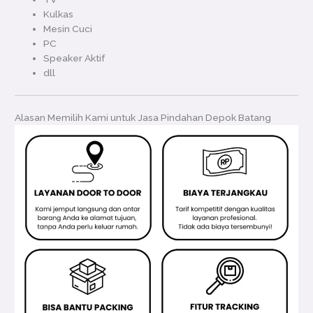
Kulkas
Mesin Cuci
PC
Speaker Aktif
dll
Alasan Memilih Kami untuk Jasa Pindahan Depok Batang