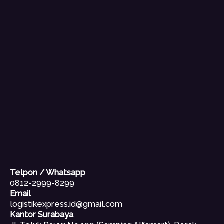
Telpon / Whatsapp
0812-2999-8299
Email
logistikexpress.id@gmail.com
Kantor Surabaya