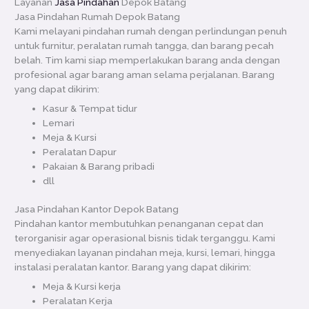
Layanan
Jasa Pindahan
Depok Batang
Jasa Pindahan Rumah Depok Batang
Kami melayani pindahan rumah dengan perlindungan penuh
untuk furnitur, peralatan rumah tangga, dan barang pecah
belah. Tim kami siap memperlakukan barang anda dengan
profesional agar barang aman selama perjalanan. Barang
yang dapat dikirim:
Kasur & Tempat tidur
Lemari
Meja & Kursi
Peralatan Dapur
Pakaian & Barang pribadi
dll
Jasa Pindahan Kantor Depok Batang
Pindahan kantor membutuhkan penanganan cepat dan
terorganisir agar operasional bisnis tidak terganggu. Kami
menyediakan layanan pindahan meja, kursi, lemari, hingga
instalasi peralatan kantor. Barang yang dapat dikirim:
Meja & Kursi kerja
Peralatan Kerja