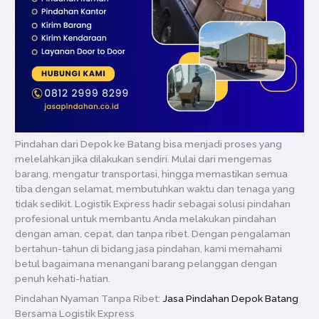
Pindahan dari Depok ke Batang bisa menjadi proses yang
melelahkan jika dilakukan sendiri. Mulai dari mengemas
barang, mengatur transportasi, hingga memastikan semua
tiba dengan selamat, membutuhkan waktu dan tenaga yang
tidak sedikit. Logistik Express hadir sebagai solusi pindahan
profesional untuk membantu Anda melakukan pindahan
dengan aman, cepat, dan tanpa ribet. Dengan pengalaman
bertahun-tahun di bidang jasa pindahan, kami memahami
betul bagaimana menangani barang pelanggan dengan
penuh kehati-hatian.
Pindahan Nyaman Tanpa Ribet:
Jasa Pindahan Depok Batang
Bersama Logistik Express