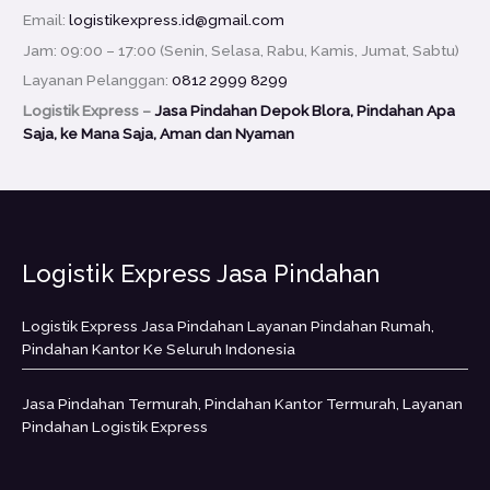
Email:
logistikexpress.id@gmail.com
Jam: 09:00 – 17:00 (Senin, Selasa, Rabu, Kamis, Jumat, Sabtu)
Layanan Pelanggan:
0812 2999 8299
Logistik Express –
Jasa Pindahan Depok Blora, Pindahan Apa
Saja, ke Mana Saja, Aman dan Nyaman
Logistik Express Jasa Pindahan
Logistik Express Jasa Pindahan Layanan Pindahan Rumah,
Pindahan Kantor Ke Seluruh Indonesia
Jasa Pindahan Termurah, Pindahan Kantor Termurah, Layanan
Pindahan Logistik Express