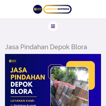
Lewati
ke
konten
Jasa Pindahan Depok Blora