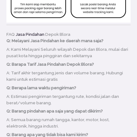
FAQ
Jasa Pindahan
Depok Blora
Q: Melayani Jasa Pindahan ke daerah mana saja?
A: Kami Melayani Seluruh wilayah Depok dan Blora, mulai dari
pusat kota hingga pinggiran dan sekitarnya
Q: Barapa Tarif Jasa Pindahan Depok Blora?
A: Tarif akhir tergantung jenis dan volume barang, Hubungi
kami untuk estimasi gratis
Q: Berapa lama waktu pengiriman?
A: Estimasi pengiriman tergantung rute, kondisi jalan dan
berat/volume barang.
Q: Barang pindahan apa saja yang dapat dikirim?
A: Semua barang rumah tangga, kantor, motor, kost,
elektronik, hingga industri.
Q: Barang apa yang tidak bisa kami kirim?