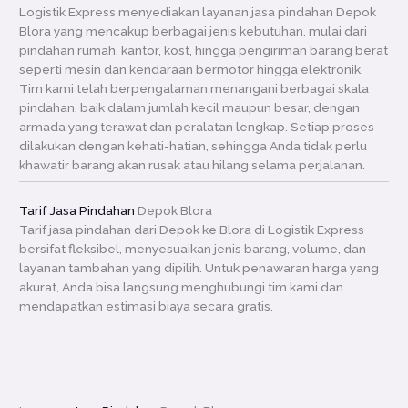
Logistik Express menyediakan layanan jasa pindahan Depok
Blora yang mencakup berbagai jenis kebutuhan, mulai dari
pindahan rumah, kantor, kost, hingga pengiriman barang berat
seperti mesin dan kendaraan bermotor hingga elektronik.
Tim kami telah berpengalaman menangani berbagai skala
pindahan, baik dalam jumlah kecil maupun besar, dengan
armada yang terawat dan peralatan lengkap. Setiap proses
dilakukan dengan kehati-hatian, sehingga Anda tidak perlu
khawatir barang akan rusak atau hilang selama perjalanan.
Tarif Jasa Pindahan
Depok Blora
Tarif jasa pindahan dari Depok ke Blora di Logistik Express
bersifat fleksibel, menyesuaikan jenis barang, volume, dan
layanan tambahan yang dipilih. Untuk penawaran harga yang
akurat, Anda bisa langsung menghubungi tim kami dan
mendapatkan estimasi biaya secara gratis.