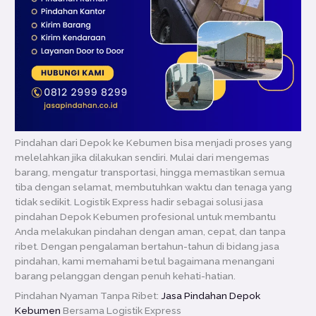
Pindahan dari Depok ke Kebumen bisa menjadi proses yang
melelahkan jika dilakukan sendiri. Mulai dari mengemas
barang, mengatur transportasi, hingga memastikan semua
tiba dengan selamat, membutuhkan waktu dan tenaga yang
tidak sedikit. Logistik Express hadir sebagai solusi jasa
pindahan Depok Kebumen profesional untuk membantu
Anda melakukan pindahan dengan aman, cepat, dan tanpa
ribet. Dengan pengalaman bertahun-tahun di bidang jasa
pindahan, kami memahami betul bagaimana menangani
barang pelanggan dengan penuh kehati-hatian.
Pindahan Nyaman Tanpa Ribet:
Jasa Pindahan Depok
Kebumen
Bersama Logistik Express