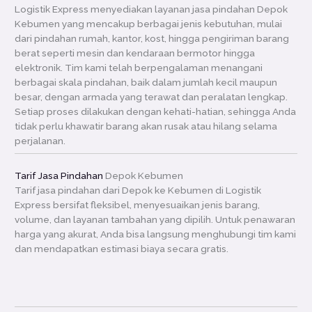
Logistik Express menyediakan layanan jasa pindahan Depok
Kebumen yang mencakup berbagai jenis kebutuhan, mulai
dari pindahan rumah, kantor, kost, hingga pengiriman barang
berat seperti mesin dan kendaraan bermotor hingga
elektronik. Tim kami telah berpengalaman menangani
berbagai skala pindahan, baik dalam jumlah kecil maupun
besar, dengan armada yang terawat dan peralatan lengkap.
Setiap proses dilakukan dengan kehati-hatian, sehingga Anda
tidak perlu khawatir barang akan rusak atau hilang selama
perjalanan.
Tarif Jasa Pindahan
Depok Kebumen
Tarif jasa pindahan dari Depok ke Kebumen di Logistik
Express bersifat fleksibel, menyesuaikan jenis barang,
volume, dan layanan tambahan yang dipilih. Untuk penawaran
harga yang akurat, Anda bisa langsung menghubungi tim kami
dan mendapatkan estimasi biaya secara gratis.