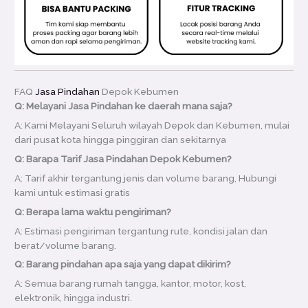
FAQ
Jasa Pindahan
Depok Kebumen
Q: Melayani Jasa Pindahan ke daerah mana saja?
A: Kami Melayani Seluruh wilayah Depok dan Kebumen, mulai
dari pusat kota hingga pinggiran dan sekitarnya
Q: Barapa Tarif Jasa Pindahan Depok Kebumen?
A: Tarif akhir tergantung jenis dan volume barang, Hubungi
kami untuk estimasi gratis
Q: Berapa lama waktu pengiriman?
A: Estimasi pengiriman tergantung rute, kondisi jalan dan
berat/volume barang.
Q: Barang pindahan apa saja yang dapat dikirim?
A: Semua barang rumah tangga, kantor, motor, kost,
elektronik, hingga industri.