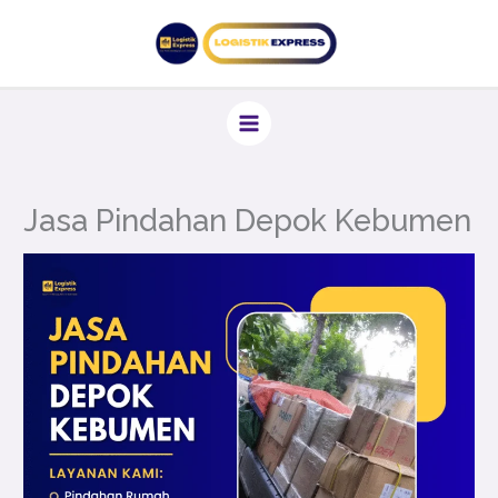
Lewati
ke
konten
Jasa Pindahan Depok Kebumen