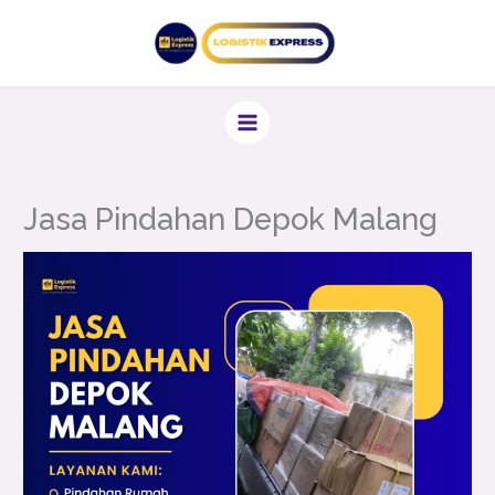
Lewati
ke
konten
Jasa Pindahan Depok Malang