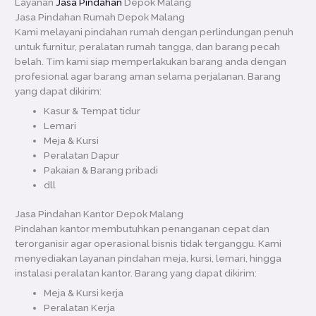
Layanan
Jasa Pindahan
Depok Malang
Jasa Pindahan Rumah Depok Malang
Kami melayani pindahan rumah dengan perlindungan penuh
untuk furnitur, peralatan rumah tangga, dan barang pecah
belah. Tim kami siap memperlakukan barang anda dengan
profesional agar barang aman selama perjalanan. Barang
yang dapat dikirim:
Kasur & Tempat tidur
Lemari
Meja & Kursi
Peralatan Dapur
Pakaian & Barang pribadi
dll
Jasa Pindahan Kantor Depok Malang
Pindahan kantor membutuhkan penanganan cepat dan
terorganisir agar operasional bisnis tidak terganggu. Kami
menyediakan layanan pindahan meja, kursi, lemari, hingga
instalasi peralatan kantor. Barang yang dapat dikirim:
Meja & Kursi kerja
Peralatan Kerja