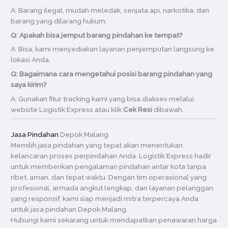
A: Barang ilegal, mudah meledak, senjata api, narkotika, dan
barang yang dilarang hukum.
Q: Apakah bisa jemput barang pindahan ke tempat?
A: Bisa, kami menyediakan layanan penjemputan langsung ke
lokasi Anda.
Q: Bagaimana cara mengetahui posisi barang pindahan yang
saya kirim?
A: Gunakan fitur tracking kami yang bisa diakses melalui
website Logistik Express atau klik
Cek Resi
dibawah.
Jasa Pindahan
Depok Malang
Memilih jasa pindahan yang tepat akan menentukan
kelancaran proses perpindahan Anda. Logistik Express hadir
untuk memberikan pengalaman pindahan antar kota tanpa
ribet, aman, dan tepat waktu. Dengan tim operasional yang
profesional, armada angkut lengkap, dan layanan pelanggan
yang responsif, kami siap menjadi mitra terpercaya Anda
untuk jasa pindahan Depok Malang.
Hubungi kami sekarang untuk mendapatkan penawaran harga