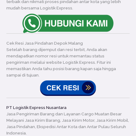
terbaik dan nikmati proses pindahan antar kota yang lebih
mudah bersama Logistik Express.
Cek Resi Jasa Pindahan Depok Malang
Setelah barang dijemput dan resi terbit, Anda akan
mendapatkan nomor resi untuk memantau status
pengiriman melalui website Logistik Express. Fitur ini
memastikan Anda tahu posisi barang kapan saja hingga
sampai di tujuan.
PT Logistik Express Nusantara
Jasa Pengiriman Barang dan Layanan Cargo Muatan Besar
Melayani Jasa Kirim Barang, Jasa Kirim Motor, Jasa Kirim Mobil,
Jasa Pindahan, Ekspedisi Antar Kota dan Antar Pulau Seluruh
Indonesia.