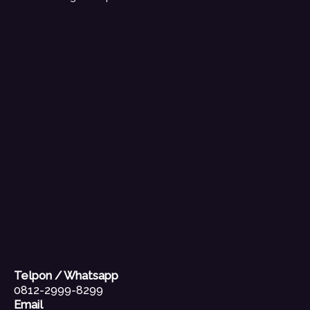
Telpon / Whatsapp
0812-2999-8299
Email