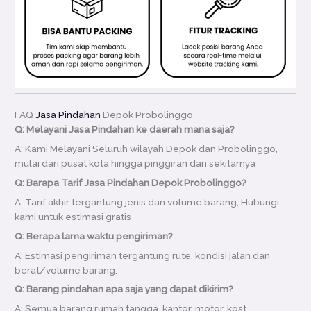
FAQ
Jasa Pindahan
Depok Probolinggo
Q: Melayani Jasa Pindahan ke daerah mana saja?
A: Kami Melayani Seluruh wilayah Depok dan Probolinggo,
mulai dari pusat kota hingga pinggiran dan sekitarnya
Q: Barapa Tarif Jasa Pindahan Depok Probolinggo?
A: Tarif akhir tergantung jenis dan volume barang, Hubungi
kami untuk estimasi gratis
Q: Berapa lama waktu pengiriman?
A: Estimasi pengiriman tergantung rute, kondisi jalan dan
berat/volume barang.
Q: Barang pindahan apa saja yang dapat dikirim?
A: Semua barang rumah tangga, kantor, motor, kost,