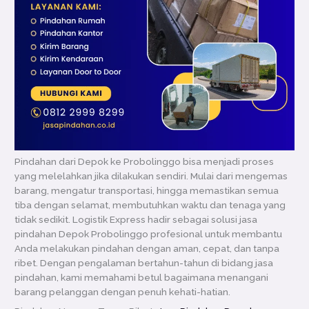
Pindahan dari Depok ke Probolinggo bisa menjadi proses
yang melelahkan jika dilakukan sendiri. Mulai dari mengemas
barang, mengatur transportasi, hingga memastikan semua
tiba dengan selamat, membutuhkan waktu dan tenaga yang
tidak sedikit. Logistik Express hadir sebagai solusi jasa
pindahan Depok Probolinggo profesional untuk membantu
Anda melakukan pindahan dengan aman, cepat, dan tanpa
ribet. Dengan pengalaman bertahun-tahun di bidang jasa
pindahan, kami memahami betul bagaimana menangani
barang pelanggan dengan penuh kehati-hatian.