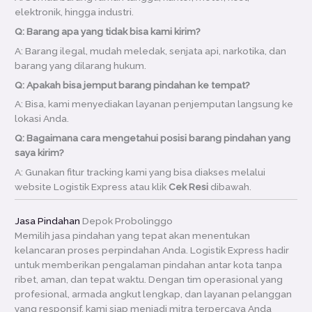
elektronik, hingga industri.
Q: Barang apa yang tidak bisa kami kirim?
A: Barang ilegal, mudah meledak, senjata api, narkotika, dan
barang yang dilarang hukum.
Q: Apakah bisa jemput barang pindahan ke tempat?
A: Bisa, kami menyediakan layanan penjemputan langsung ke
lokasi Anda.
Q: Bagaimana cara mengetahui posisi barang pindahan yang
saya kirim?
A: Gunakan fitur tracking kami yang bisa diakses melalui
website Logistik Express atau klik
Cek Resi
dibawah.
Jasa Pindahan
Depok Probolinggo
Memilih jasa pindahan yang tepat akan menentukan
kelancaran proses perpindahan Anda. Logistik Express hadir
untuk memberikan pengalaman pindahan antar kota tanpa
ribet, aman, dan tepat waktu. Dengan tim operasional yang
profesional, armada angkut lengkap, dan layanan pelanggan
yang responsif, kami siap menjadi mitra terpercaya Anda