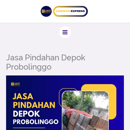
Lewati
ke
konten
Jasa Pindahan Depok
Probolinggo