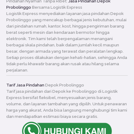
Pindahan Nyaman Tanpa Ribet:
Jasa Pindahan Depok
Probolinggo
Bersama Logistik Express
Logistik Express menyediakan layanan jasa pindahan Depok
Probolinggo yang mencakup berbagai jenis kebutuhan, mulai
dari pindahan rumah, kantor, kost, hingga pengiriman barang
berat seperti mesin dan kendaraan bermotor hingga
elektronik. Tim kami telah berpengalaman menangani
berbagai skala pindahan, baik dalam jumlah kecil maupun
besar, dengan armada yang terawat dan peralatan lengkap.
Setiap proses dilakukan dengan kehati-hatian, sehingga Anda
tidak perlu khawatir barang akan rusak atau hilang selama
perjalanan.
Tarif Jasa Pindahan
Depok Probolinggo
Tarif jasa pindahan dari Depok ke Probolinggo di Logistik
Express bersifat fleksibel, menyesuaikan jenis barang,
volume, dan layanan tambahan yang dipilih. Untuk penawaran
harga yang akurat, Anda bisa langsung menghubungi tim kami
dan mendapatkan estimasi biaya secara gratis.