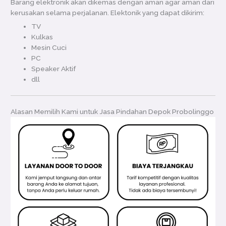
Barang elektronik akan dikemas dengan aman agar aman dari
kerusakan selama perjalanan. Elektonik yang dapat dikirim:
TV
Kulkas
Mesin Cuci
PC
Speaker Aktif
dll
Alasan Memilih Kami untuk Jasa Pindahan Depok Probolinggo