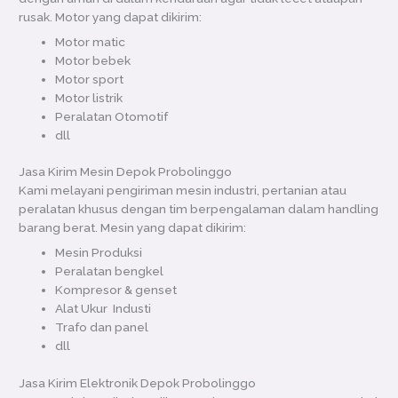
rusak. Motor yang dapat dikirim:
Motor matic
Motor bebek
Motor sport
Motor listrik
Peralatan Otomotif
dll
Jasa Kirim Mesin Depok Probolinggo
Kami melayani pengiriman mesin industri, pertanian atau
peralatan khusus dengan tim berpengalaman dalam handling
barang berat. Mesin yang dapat dikirim:
Mesin Produksi
Peralatan bengkel
Kompresor & genset
Alat Ukur Industi
Trafo dan panel
dll
Jasa Kirim Elektronik Depok Probolinggo