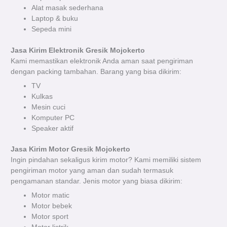
Alat masak sederhana
Laptop & buku
Sepeda mini
Jasa Kirim Elektronik Gresik Mojokerto
Kami memastikan elektronik Anda aman saat pengiriman
dengan packing tambahan. Barang yang bisa dikirim:
TV
Kulkas
Mesin cuci
Komputer PC
Speaker aktif
Jasa Kirim Motor Gresik Mojokerto
Ingin pindahan sekaligus kirim motor? Kami memiliki sistem
pengiriman motor yang aman dan sudah termasuk
pengamanan standar. Jenis motor yang biasa dikirim:
Motor matic
Motor bebek
Motor sport