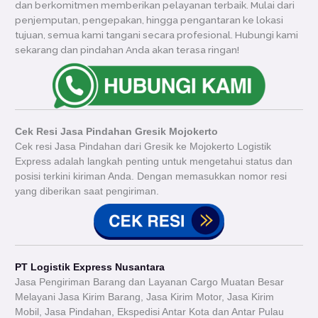
dan berkomitmen memberikan pelayanan terbaik. Mulai dari
penjemputan, pengepakan, hingga pengantaran ke lokasi
tujuan, semua kami tangani secara profesional. Hubungi kami
sekarang dan pindahan Anda akan terasa ringan!
Cek Resi Jasa Pindahan Gresik Mojokerto
Cek resi Jasa Pindahan dari Gresik ke Mojokerto Logistik
Express adalah langkah penting untuk mengetahui status dan
posisi terkini kiriman Anda. Dengan memasukkan nomor resi
yang diberikan saat pengiriman.
PT Logistik Express Nusantara
Jasa Pengiriman Barang dan Layanan Cargo Muatan Besar
Melayani Jasa Kirim Barang, Jasa Kirim Motor, Jasa Kirim
Mobil, Jasa Pindahan, Ekspedisi Antar Kota dan Antar Pulau