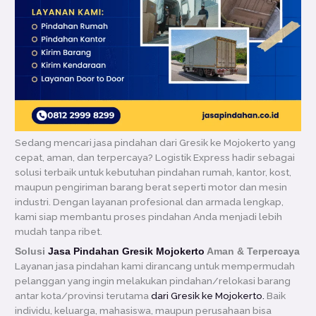
Sedang mencari jasa pindahan dari Gresik ke Mojokerto yang
cepat, aman, dan terpercaya? Logistik Express hadir sebagai
solusi terbaik untuk kebutuhan pindahan rumah, kantor, kost,
maupun pengiriman barang berat seperti motor dan mesin
industri. Dengan layanan profesional dan armada lengkap,
kami siap membantu proses pindahan Anda menjadi lebih
mudah tanpa ribet.
Solusi
Jasa Pindahan Gresik Mojokerto
Aman & Terpercaya
Layanan jasa pindahan kami dirancang untuk mempermudah
pelanggan yang ingin melakukan pindahan/relokasi barang
antar kota/provinsi terutama
dari Gresik ke Mojokerto.
Baik
individu, keluarga, mahasiswa, maupun perusahaan bisa