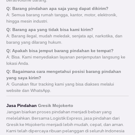
berat/volume barang.
Q: Barang pindahan apa saja yang dapat dikirim?
A: Semua barang rumah tangga, kantor, motor, elektronik,
hingga mesin industri.
Q: Barang apa yang tidak bisa kami kirim?
A: Barang ilegal, mudah meledak, senjata api, narkotika, dan
barang yang dilarang hukum.
Q: Apakah bisa jemput barang pindahan ke tempat?
A: Bisa. Kami menyediakan layanan penjemputan langsung ke
lokasi Anda.
Q: Bagaimana cara mengetahui posisi barang pindahan
yang saya kirim?
A: Gunakan fitur tracking kami yang bisa diakses melalui
website dan WhatsApp.
Jasa Pindahan
Gresik Mojokerto
Jangan biarkan proses pindahan menjadi beban yang
melelahkan. Bersama Logistik Express, jasa pindahan dari
Gresik ke Mojokerto menjadi lebih mudah, cepat, dan aman.
Kami telah dipercaya ribuan pelanggan di seluruh Indonesia