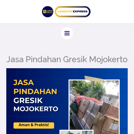
Lewati
ke
konten
Jasa Pindahan Gresik Mojokerto