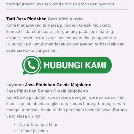
menggunakan layanan kami dengan aman dan nyaman.
Tarif Jasa Pindahan
Gresik Mojokerto
Kami menawarkan tarif jasa pindahan Gresik Mojokerto
kompetitif dan transparan, tergantung pada jenis barang,
volume, berat, serta lokasi penjemputan dan pengantaran.
Hubungi kami untuk mendapatkan penawaran tarif terbaik dan
estimasi waktu pengiriman.
Layanan
Jasa Pindahan Gresik Mojokerto
Jasa Pindahan Rumah Gresik
Mojokerto
Kami bantu pindahan rumah Anda dengan rapi dan aman. Tim
kami siap membantu angkut dan kemas barang-barang rumah
tangga, termasuk furniture dan peralatan besar lainnya. Barang
yang biasa dikirim:
Kasur & tempat tidur
Lemari pakaian