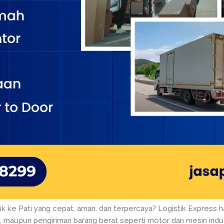
ik ke Pati yang cepat, aman, dan terpercaya? Logistik Express ha
, maupun pengiriman barang berat seperti motor dan mesin indus