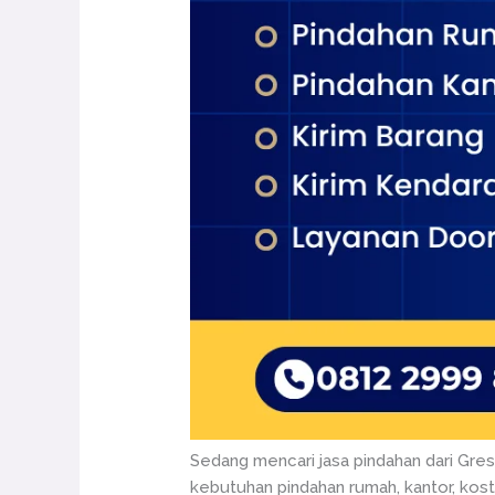
Sedang mencari jasa pindahan dari Gres
kebutuhan pindahan rumah, kantor, kost