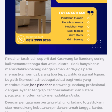
Pindahan jarak jauh seperti dari Karawang ke Bandung sering
kali menuntut tenaga dan waktu ekstra. Tidak hanya harus
memindahkan barang dengan aman, Anda juga perlu
memastikan semua barang tiba tepat waktu di alamat tujuan.
Logistik Express hadir sebagai solusi bagi Anda yang
membutuhkan
jasa pindahan
Karawang Bandung profesional,
dengan layanan lengkap, tarif bersahabat, dan sistem
pelacakan modern untuk memudahkan Anda.
Dengan pengalaman bertahun-tahun di bidang logistik, kami
siap mendukung kebutuhan pindahan rumah tangga, kantor,