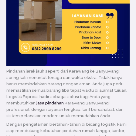
Pindahan jarak jauh seperti dari Karawang ke Banyuwangi
sering kali menuntut tenaga dan waktu ekstra. Tidak hanya
harus memindahkan barang dengan aman, Anda juga perlu
memastikan semua barang tiba tepat waktu di alamat tujuan.
Logistik Express hadir sebagai solusi bagi Anda yang
membutuhkan
jasa pindahan
Karawang Banyuwangi
profesional, dengan layanan lengkap, tarif bersahabat, dan
sistem pelacakan modern untuk memudahkan Anda.
Dengan pengalaman bertahun-tahun di bidang logistik, kami
siap mendukung kebutuhan pindahan rumah tangga, kantor,