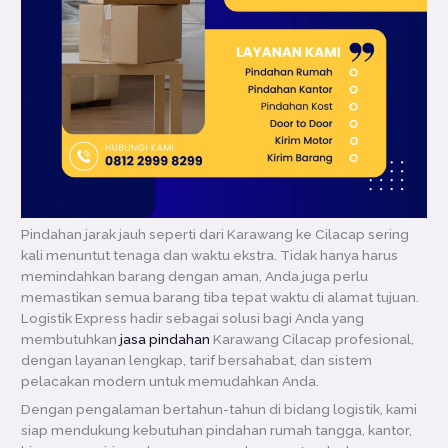
Pindahan jarak jauh seperti dari Karawang ke Cilacap sering
kali menuntut tenaga dan waktu ekstra. Tidak hanya harus
memindahkan barang dengan aman, Anda juga perlu
memastikan semua barang tiba tepat waktu di alamat tujuan.
Logistik Express hadir sebagai solusi bagi Anda yang
membutuhkan
jasa pindahan
Karawang Cilacap profesional,
dengan layanan lengkap, tarif bersahabat, dan sistem
pelacakan modern untuk memudahkan Anda.
Dengan pengalaman bertahun-tahun di bidang logistik, kami
siap mendukung kebutuhan pindahan rumah tangga, kantor,