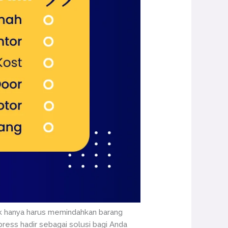
dak hanya harus memindahkan barang
ress hadir sebagai solusi bagi Anda