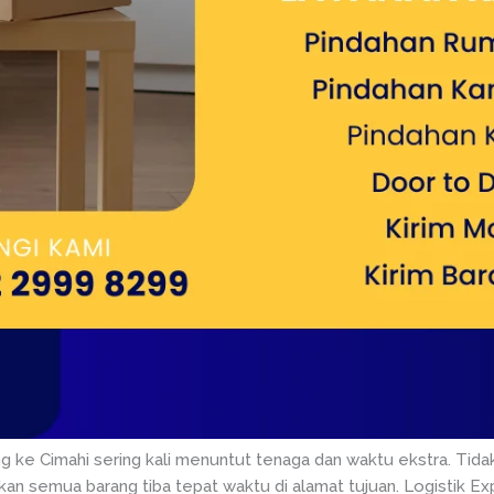
ang ke Cimahi sering kali menuntut tenaga dan waktu ekstra. Ti
n semua barang tiba tepat waktu di alamat tujuan. Logistik Exp