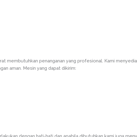
at membutuhkan penanganan yang profesional. Kami menyediak
gan aman. Mesin yang dapat dikirim:
rlakukan dengan hati-hati dan apabila dibutuhkan kami juga meny