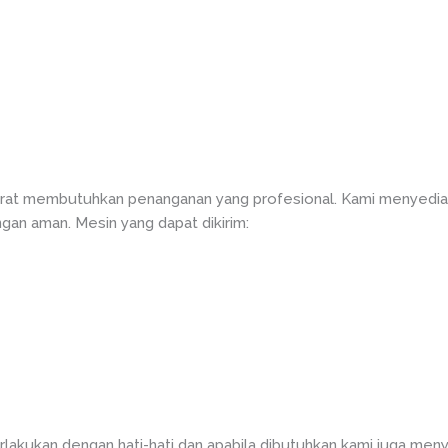
at membutuhkan penanganan yang profesional. Kami menyediak
gan aman. Mesin yang dapat dikirim:
n
rlakukan dengan hati-hati dan apabila dibutuhkan kami juga meny