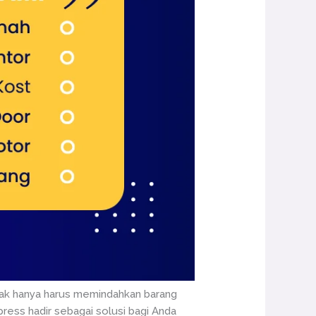
idak hanya harus memindahkan barang
ress hadir sebagai solusi bagi Anda