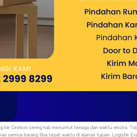
ang ke Cirebon sering kali menuntut tenaga dan waktu ekstra. T
n semua barang tiba tepat waktu di alamat tujuan. Logistik Exp