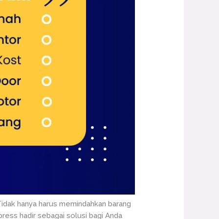
. Tidak hanya harus memindahkan barang
ress hadir sebagai solusi bagi Anda