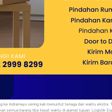
ang ke Indramayu sering kali menuntut tenaga dan waktu ekstra
n semua barang tiba tepat waktu di alamat tujuan. Logistik Exp