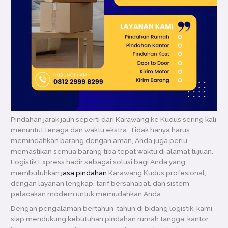
Pindahan jarak jauh seperti dari Karawang ke Kudus sering kali
menuntut tenaga dan waktu ekstra. Tidak hanya harus
memindahkan barang dengan aman, Anda juga perlu
memastikan semua barang tiba tepat waktu di alamat tujuan.
Logistik Express hadir sebagai solusi bagi Anda yang
membutuhkan
jasa pindahan
Karawang Kudus profesional,
dengan layanan lengkap, tarif bersahabat, dan sistem
pelacakan modern untuk memudahkan Anda.
Dengan pengalaman bertahun-tahun di bidang logistik, kami
siap mendukung kebutuhan pindahan rumah tangga, kantor,