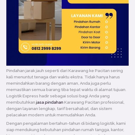
Pindahan jarak jauh seperti dari Karawang ke Pacitan sering
kali menuntut tenaga dan waktu ekstra. Tidak hanya harus
memindahkan barang dengan aman, Anda juga perlu
memastikan semua barang tiba tepat waktu di alamat tujuan.
Logistik Express hadir sebagai solusi bagi Anda yang
membutuhkan
jasa pindahan
Karawang Pacitan profesional,
dengan layanan lengkap, tarif bersahabat, dan sistem
pelacakan modern untuk memudahkan Anda.
Dengan pengalaman bertahun-tahun di bidang logistik, kami
siap mendukung kebutuhan pindahan rumah tangga, kantor,