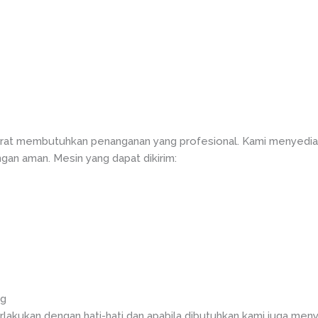
at membutuhkan penanganan yang profesional. Kami menyediak
gan aman. Mesin yang dapat dikirim:
ng
rlakukan dengan hati-hati dan apabila dibutuhkan kami juga meny