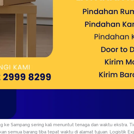
wang ke Sampang sering kali menuntut tenaga dan waktu ekstra. 
n semua barang tiba tepat waktu di alamat tujuan. Logistik Exp