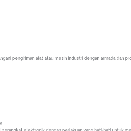
angani pengiriman alat atau mesin industri dengan armada dan 
ra
 perangkat elektronik dengan perlakuan yang hati-hati untuk me