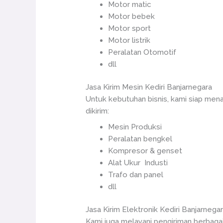
Motor matic
Motor bebek
Motor sport
Motor listrik
Peralatan Otomotif
dll
Jasa Kirim Mesin Kediri Banjarnegara
Untuk kebutuhan bisnis, kami siap men
dikirim:
Mesin Produksi
Peralatan bengkel
Kompresor & genset
Alat Ukur Industi
Trafo dan panel
dll
Jasa Kirim Elektronik Kediri Banjarnega
Kami juga melayani pengiriman berbagai