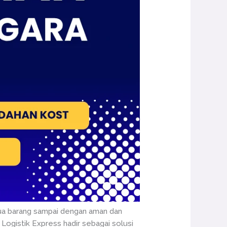
emua barang sampai dengan aman dan
. Logistik Express hadir sebagai solusi