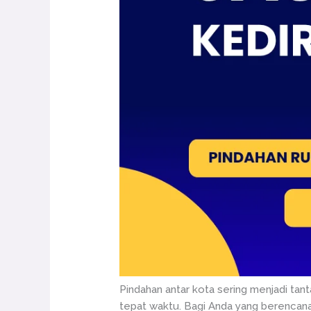
Pindahan antar kota sering menjadi tan
tepat waktu. Bagi Anda yang berencana p