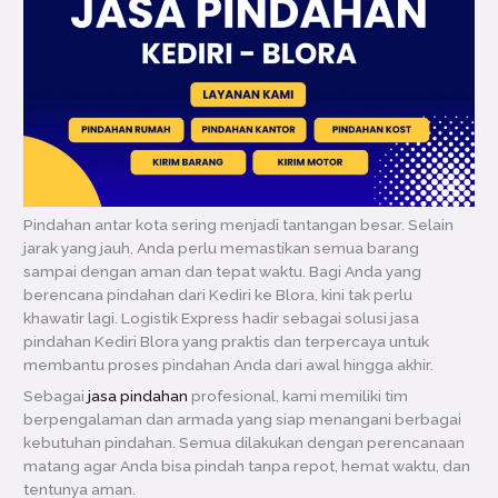
Pindahan antar kota sering menjadi tantangan besar. Selain
jarak yang jauh, Anda perlu memastikan semua barang
sampai dengan aman dan tepat waktu. Bagi Anda yang
berencana pindahan dari Kediri ke Blora, kini tak perlu
khawatir lagi. Logistik Express hadir sebagai solusi jasa
pindahan Kediri Blora yang praktis dan terpercaya untuk
membantu proses pindahan Anda dari awal hingga akhir.
Sebagai
jasa pindahan
profesional, kami memiliki tim
berpengalaman dan armada yang siap menangani berbagai
kebutuhan pindahan. Semua dilakukan dengan perencanaan
matang agar Anda bisa pindah tanpa repot, hemat waktu, dan
tentunya aman.